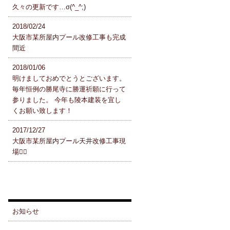
久々の更新です…σ(^_^;)
2018/02/24
大阪市某所屋内プール改修工事も完成
間近
2018/01/06
明けましておめでとうとございます。
毎年恒例の勝尾寺に勝運祈願に行って
参りました。 今年も陵本建装を宜し
くお願い致します！
2017/12/27
大阪市某所屋内プール天井改修工事現
場👷‍♂️
ブログカテゴリ
お知らせ