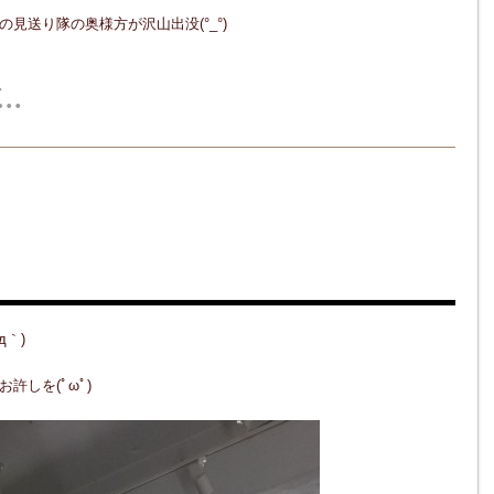
見送り隊の奥様方が沢山出没(°_°)
…
木毛セメント板（￣+ー
д｀)
許しを(ﾟωﾟ)