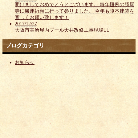
明けましておめでとうとございます。 毎年恒例の勝尾
寺に勝運祈願に行って参りました。 今年も陵本建装を
宜しくお願い致します！
2017/12/27
大阪市某所屋内プール天井改修工事現場👷‍♂️
ブログカテゴリ
お知らせ