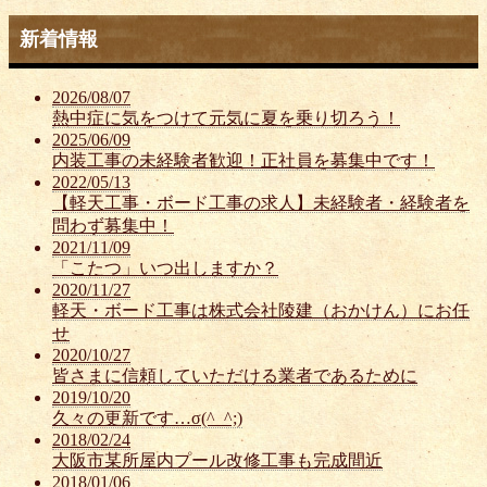
新着情報
2026/08/07
熱中症に気をつけて元気に夏を乗り切ろう！
2025/06/09
内装工事の未経験者歓迎！正社員を募集中です！
2022/05/13
【軽天工事・ボード工事の求人】未経験者・経験者を
問わず募集中！
2021/11/09
「こたつ」いつ出しますか？
2020/11/27
軽天・ボード工事は株式会社陵建（おかけん）にお任
せ
2020/10/27
皆さまに信頼していただける業者であるために
2019/10/20
久々の更新です…σ(^_^;)
2018/02/24
大阪市某所屋内プール改修工事も完成間近
2018/01/06